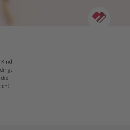
!
 Kind
edingt
 die
ich!