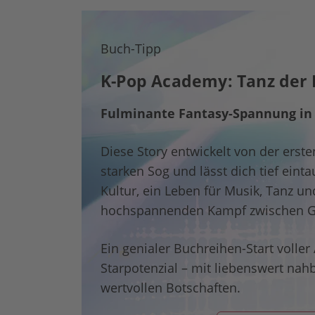
Buch-Tipp
K-Pop Academy: Tanz de
Fulminante Fantasy-Spannung in
Diese Story entwickelt von der erste
starken Sog und lässt dich tief eint
Kultur, ein Leben für Musik, Tanz u
hochspannenden Kampf zwischen G
Ein genialer Buchreihen-Start voller
Starpotenzial – mit liebenswert nah
wertvollen Botschaften.