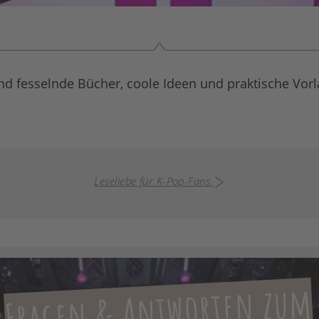
nd fesselnde Bücher, coole Ideen und praktische Vo
Leseliebe für K-Pop-Fans
Fragen & Antworten zum