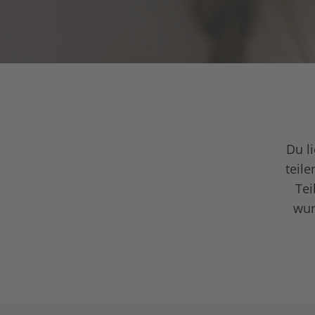
Du l
teile
Tei
wun