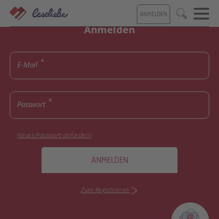
Direkt
ANMELDEN
zum
Suche
Inhalt
Anmelden
E-Mail
Passwort
Neues Passwort anfordern
ANMELDEN
Zum Registrieren