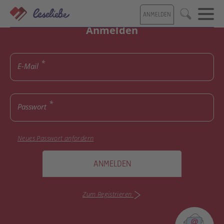
Direkt
ANMELDEN
zum
Suche
Inhalt
Anmelden
E-Mail
Passwort
Neues Passwort anfordern
ANMELDEN
Zum Registrieren