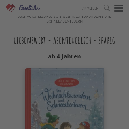
Direkt
ANMELDEN
zum
Suche
Inhalt
BUCHVORSTELLUNG: VON WEIHNACHTSWUNDERN UND
SCHNEEABENTEUERN
liebenswert - abenteuerlich - spaßig
ab 4 Jahren