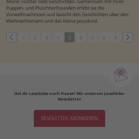
Meine Tochter liebt Geschichten. Gemeinsam mit ihren
Puppen- und Plüschtierfreunden erlebt sie die
Vorweihnachtszeit und lauscht den Geschichten über den
Weihnachtsmann und das kleine Jesuskind.
vious
1
2
3
4
5
6
7
8
9
Weit
Hol dir Leseliebe nach Hause! Mit unserem Leseliebe-
Newsletter
NEWSLETTER ABONNIEREN