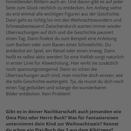
hinreißenden Bildern auch an. Und davon gibt es auf jeder
Seite zum Glück reichlich zu entdecken. Am Anfang siehst
du erst einmal alle wichtigen Figuren aus der Geschichte.
Dann geht es richtig los mit den Weihnachtswundern und
Schneeabenteuern! Zwischendurch warten immer wieder
Überraschungen auf dich und die Geschichte pausiert
einen Tag. Dann findest du zum Beispiel eine Anleitung
zum Backen oder zum Bauen eines Schneelichts. Du
entdeckst ein Spiel, ein Rätsel oder einen Irrweg. Dann
heißt es selbst aktiv werden! So eine Vielfalt sorgt natürlich
in erster Linie für Abwechslung. Hier wirkt sie zusätzlich
noch spannungssteigernd. Denn so schön die
Überraschungen auch sind, man möchte doch wissen, wie
die tolle Geschichte weitergeht. Tja, da musst du dich noch
einen Tag gedulden und solange die wunderbaren
Bilder entdecken. Kein Problem!
Gibt es in deiner Nachbarschaft auch jemanden wie
Oma Pütz oder Herrn Buck? Was für Fantasiereisen
unternimmt dein Kind zur Weihnachtszeit? Kennst
du schon ein Pixi-Buch der 3 aus dem Kibitzweg?