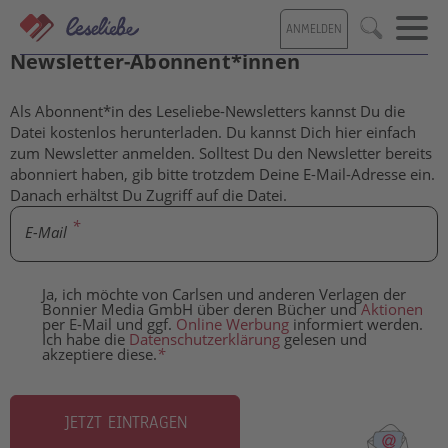
Direkt
ANMELDEN
zum
Kostenlose Inhalte für Leseliebe-
Suche
Inhalt
Newsletter-Abonnent*innen
Als Abonnent*in des Leseliebe-Newsletters kannst Du die
Datei kostenlos herunterladen. Du kannst Dich hier einfach
zum Newsletter anmelden. Solltest Du den Newsletter bereits
abonniert haben, gib bitte trotzdem Deine E-Mail-Adresse ein.
Danach erhältst Du Zugriff auf die Datei.
E-Mail
Ja, ich möchte von Carlsen und anderen Verlagen der
Bonnier Media GmbH über deren Bücher und
Aktionen
per E-Mail und ggf.
Online Werbung
informiert werden.
Ich habe die
Datenschutzerklärung
gelesen und
akzeptiere diese.
*
JETZT EINTRAGEN