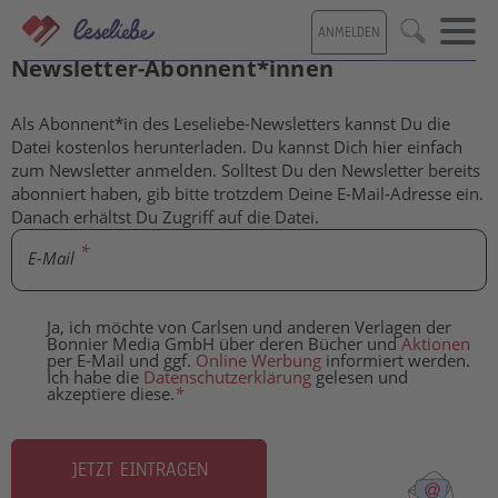
Direkt
ANMELDEN
zum
Kostenlose Inhalte für Leseliebe-
Suche
Inhalt
Newsletter-Abonnent*innen
Als Abonnent*in des Leseliebe-Newsletters kannst Du die
Datei kostenlos herunterladen. Du kannst Dich hier einfach
zum Newsletter anmelden. Solltest Du den Newsletter bereits
abonniert haben, gib bitte trotzdem Deine E-Mail-Adresse ein.
Danach erhältst Du Zugriff auf die Datei.
E-Mail
Ja, ich möchte von Carlsen und anderen Verlagen der
Bonnier Media GmbH über deren Bücher und
Aktionen
per E-Mail und ggf.
Online Werbung
informiert werden.
Ich habe die
Datenschutzerklärung
gelesen und
akzeptiere diese.
*
JETZT EINTRAGEN