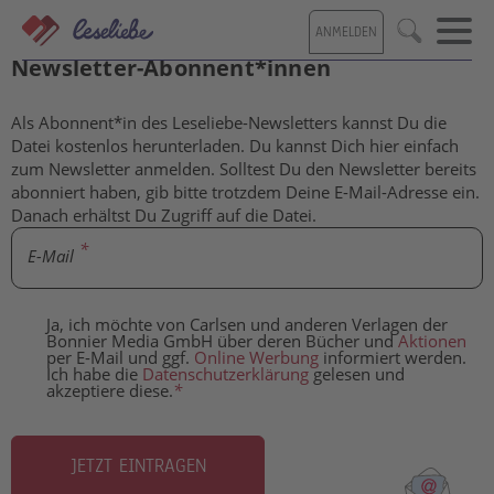
Direkt
ANMELDEN
zum
Kostenlose Inhalte für Leseliebe-
Suche
Inhalt
Newsletter-Abonnent*innen
Als Abonnent*in des Leseliebe-Newsletters kannst Du die
Datei kostenlos herunterladen. Du kannst Dich hier einfach
zum Newsletter anmelden. Solltest Du den Newsletter bereits
abonniert haben, gib bitte trotzdem Deine E-Mail-Adresse ein.
Danach erhältst Du Zugriff auf die Datei.
E-Mail
Ja, ich möchte von Carlsen und anderen Verlagen der
Bonnier Media GmbH über deren Bücher und
Aktionen
per E-Mail und ggf.
Online Werbung
informiert werden.
Ich habe die
Datenschutzerklärung
gelesen und
akzeptiere diese.
*
JETZT EINTRAGEN