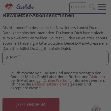
Direkt
ANMELDEN
zum
Kostenlose Inhalte für Leseliebe-
Suche
Inhalt
Newsletter-Abonnent*innen
Als Abonnent*in des Leseliebe-Newsletters kannst Du die
Datei kostenlos herunterladen. Du kannst Dich hier einfach
zum Newsletter anmelden. Solltest Du den Newsletter bereits
abonniert haben, gib bitte trotzdem Deine E-Mail-Adresse ein.
Danach erhältst Du Zugriff auf die Datei.
E-Mail
Ja, ich möchte von Carlsen und anderen Verlagen der
Bonnier Media GmbH über deren Bücher und
Aktionen
per E-Mail und ggf.
Online Werbung
informiert werden.
Ich habe die
Datenschutzerklärung
gelesen und
akzeptiere diese.
*
JETZT EINTRAGEN