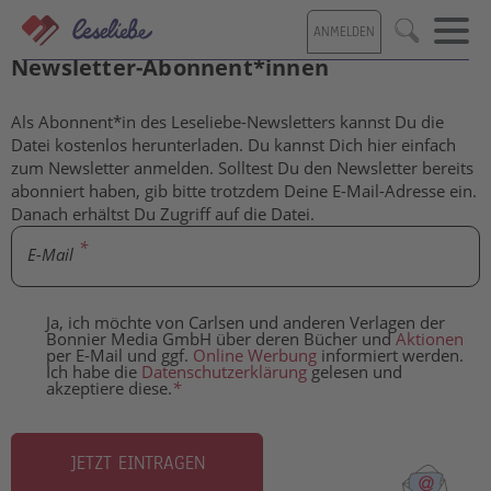
Direkt
ANMELDEN
zum
Kostenlose Inhalte für Leseliebe-
Suche
Inhalt
Newsletter-Abonnent*innen
Als Abonnent*in des Leseliebe-Newsletters kannst Du die
Datei kostenlos herunterladen. Du kannst Dich hier einfach
zum Newsletter anmelden. Solltest Du den Newsletter bereits
abonniert haben, gib bitte trotzdem Deine E-Mail-Adresse ein.
Danach erhältst Du Zugriff auf die Datei.
E-Mail
Ja, ich möchte von Carlsen und anderen Verlagen der
Bonnier Media GmbH über deren Bücher und
Aktionen
per E-Mail und ggf.
Online Werbung
informiert werden.
Ich habe die
Datenschutzerklärung
gelesen und
akzeptiere diese.
*
JETZT EINTRAGEN