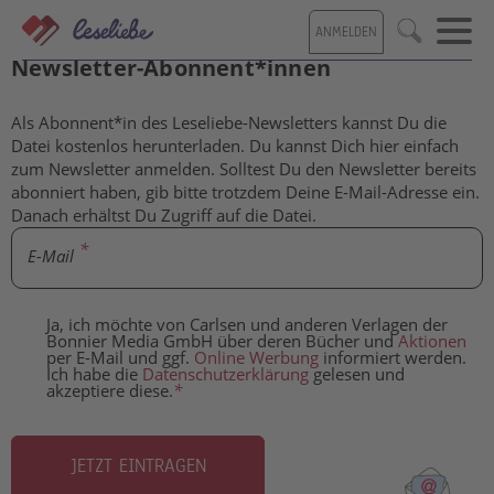
Direkt
ANMELDEN
zum
Kostenlose Inhalte für Leseliebe-
Suche
Inhalt
Newsletter-Abonnent*innen
Als Abonnent*in des Leseliebe-Newsletters kannst Du die
Datei kostenlos herunterladen. Du kannst Dich hier einfach
zum Newsletter anmelden. Solltest Du den Newsletter bereits
abonniert haben, gib bitte trotzdem Deine E-Mail-Adresse ein.
Danach erhältst Du Zugriff auf die Datei.
E-Mail
Ja, ich möchte von Carlsen und anderen Verlagen der
Bonnier Media GmbH über deren Bücher und
Aktionen
per E-Mail und ggf.
Online Werbung
informiert werden.
Ich habe die
Datenschutzerklärung
gelesen und
akzeptiere diese.
*
JETZT EINTRAGEN