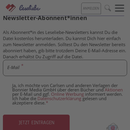
Direkt
ANMELDEN
zum
Kostenlose Inhalte für Leseliebe-
Suche
Inhalt
Newsletter-Abonnent*innen
Als Abonnent*in des Leseliebe-Newsletters kannst Du die
Datei kostenlos herunterladen. Du kannst Dich hier einfach
zum Newsletter anmelden. Solltest Du den Newsletter bereits
abonniert haben, gib bitte trotzdem Deine E-Mail-Adresse ein.
Danach erhältst Du Zugriff auf die Datei.
E-Mail
Ja, ich möchte von Carlsen und anderen Verlagen der
Bonnier Media GmbH über deren Bücher und
Aktionen
per E-Mail und ggf.
Online Werbung
informiert werden.
Ich habe die
Datenschutzerklärung
gelesen und
akzeptiere diese.
*
JETZT EINTRAGEN