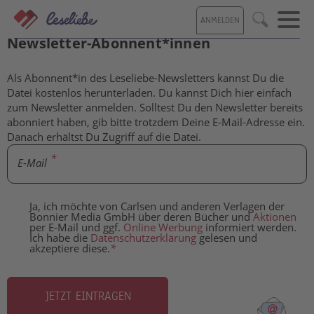
Direkt
ANMELDEN
zum
Kostenlose Inhalte für Leseliebe-
Suche
Inhalt
Newsletter-Abonnent*innen
Als Abonnent*in des Leseliebe-Newsletters kannst Du die
Datei kostenlos herunterladen. Du kannst Dich hier einfach
zum Newsletter anmelden. Solltest Du den Newsletter bereits
abonniert haben, gib bitte trotzdem Deine E-Mail-Adresse ein.
Danach erhältst Du Zugriff auf die Datei.
E-Mail
Ja, ich möchte von Carlsen und anderen Verlagen der
Bonnier Media GmbH über deren Bücher und
Aktionen
per E-Mail und ggf.
Online Werbung
informiert werden.
Ich habe die
Datenschutzerklärung
gelesen und
akzeptiere diese.
*
JETZT EINTRAGEN