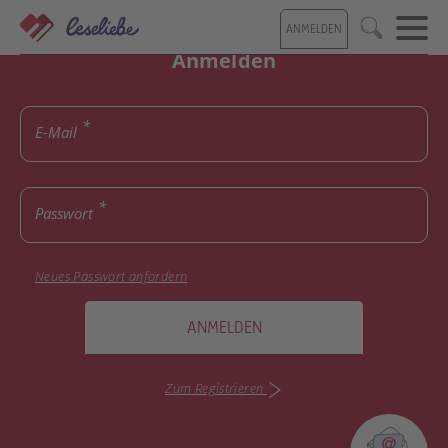
Direkt
ANMELDEN
zum
Suche
Inhalt
Anmelden
E-Mail
Passwort
Neues Passwort anfordern
ANMELDEN
Zum Registrieren