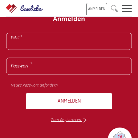
Direkt
ANMELDEN
zum
Suche
Inhalt
Anmelden
E-Mail
Passwort
Neues Passwort anfordern
ANMELDEN
Zum Registrieren