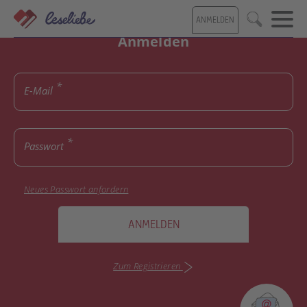
Direkt
ANMELDEN
zum
Suche
Inhalt
Anmelden
E-Mail
Passwort
Neues Passwort anfordern
ANMELDEN
Zum Registrieren