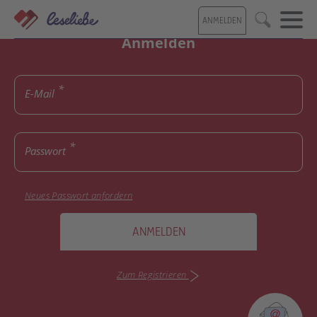
Direkt
ANMELDEN
zum
Suche
Inhalt
Anmelden
E-Mail
Passwort
Neues Passwort anfordern
ANMELDEN
Zum Registrieren