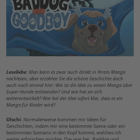
Leseliebe
: Man kann es zwar auch direkt in Ihrem Manga
nachlesen, aber erzählen Sie die schöne Geschichte doch
auch noch einmal hier: Wie ist die Idee zu einem Manga über
Super-Hunde entstanden? Und wie hat sie sich
weiterentwickelt? War bei der Idee sofort klar, dass es ein
Manga für Kinder wird?
Olschi
: Normalerweise kommen mir Ideen für
Geschichten, indem mir eine bestimmte Szene oder ein
bestimmtes Szenario in den Kopf kommt, welches ich
weiter erforschen möchte. Das war bei „Baddog und