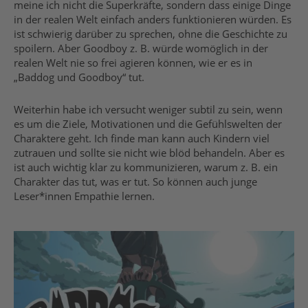
meine ich nicht die Superkräfte, sondern dass einige Dinge
in der realen Welt einfach anders funktionieren würden. Es
ist schwierig darüber zu sprechen, ohne die Geschichte zu
spoilern. Aber Goodboy z. B. würde womöglich in der
realen Welt nie so frei agieren können, wie er es in
„Baddog und Goodboy“ tut.
Weiterhin habe ich versucht weniger subtil zu sein, wenn
es um die Ziele, Motivationen und die Gefühlswelten der
Charaktere geht. Ich finde man kann auch Kindern viel
zutrauen und sollte sie nicht wie blöd behandeln. Aber es
ist auch wichtig klar zu kommunizieren, warum z. B. ein
Charakter das tut, was er tut. So können auch junge
Leser*innen Empathie lernen.