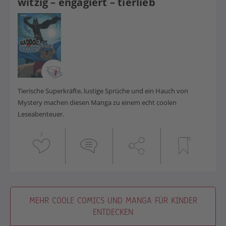
witzig – engagiert – tierlieb
Tierische Superkräfte, lustige Sprüche und ein Hauch von
Mystery machen diesen Manga zu einem echt coolen
Leseabenteuer.
3
MEHR COOLE COMICS UND MANGA FÜR KINDER
ENTDECKEN