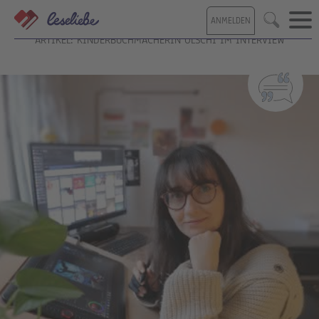
Direkt
ANMELDEN
zum
Suche
Inhalt
ARTIKEL: KINDERBUCHMACHERIN OLSCHI IM INTERVIEW