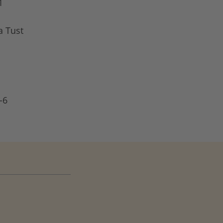
1
a Tust
-6