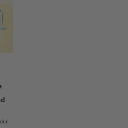
a
nd
 der