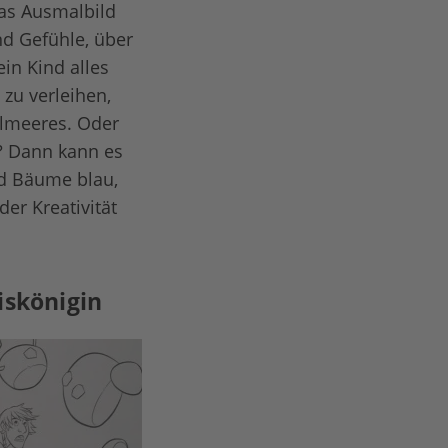
das Ausmalbild
nd Gefühle, über
in Kind alles
zu verleihen,
lmeeres. Oder
n? Dann kann es
nd Bäume blau,
er Kreativität
iskönigin