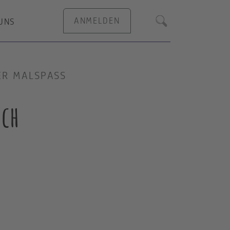
ANMELDEN
UNS
Suche
ER MALSPASS
sch