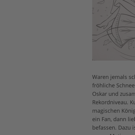
Waren jemals sch
fröhliche Schne
Oskar und zusamm
Rekordniveau. K
magischen Königr
ein Fan, dann li
befassen. Dazu i