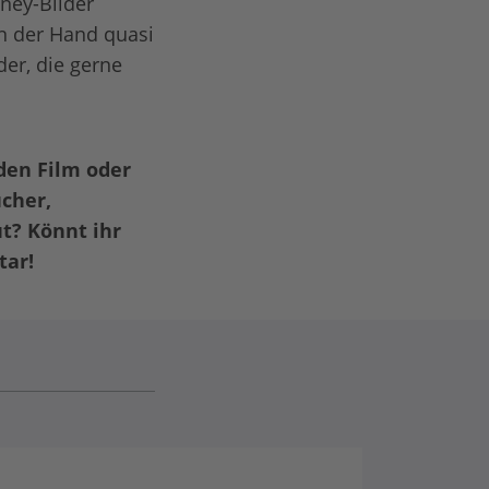
ney-Bilder
in der Hand quasi
der, die gerne
den Film oder
cher,
t? Könnt ihr
tar!