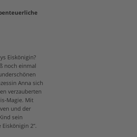
benteuerliche
ys Eiskönigin?
aß noch einmal
 wunderschönen
nzessin Anna sich
den verzauberten
is-Magie. Mit
Sven und der
 Kind sein
 Eiskönigin 2“.