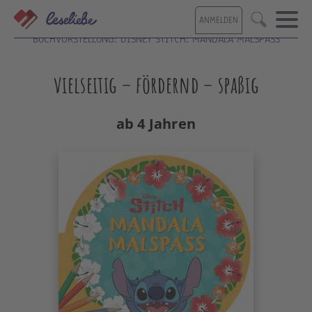
Direkt
ANMELDEN
zum
Suche
Inhalt
BUCHVORSTELLUNG: DISNEY STITCH: MANDALA MALSPASS
vielseitig – fördernd – spaßig
ab 4 Jahren