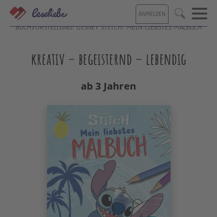
Direkt
ANMELDEN
zum
Suche
Inhalt
BUCHVORSTELLUNG: DISNEY STITCH: MEIN LIEBSTES MALBUCH
kreativ – begeisternd – lebendig
ab 3 Jahren