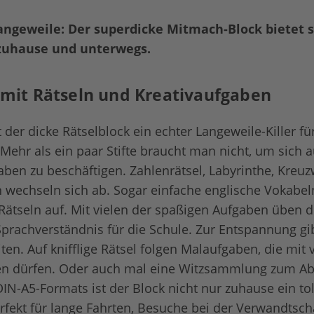
Langeweile: Der superdicke Mitmach-Block bietet
 zuhause und unterwegs.
t mit Rätseln und Kreativaufgaben
t der dicke Rätselblock ein echter Langeweile-Killer fü
Mehr als ein paar Stifte braucht man nicht, um sich 
gaben zu beschäftigen. Zahlenrätsel, Labyrinthe, Kreuz
 wechseln sich ab. Sogar einfache englische Vokabel
ätseln auf. Mit vielen der spaßigen Aufgaben üben d
Sprachverständnis für die Schule. Zur Entspannung g
ten. Auf knifflige Rätsel folgen Malaufgaben, die mit v
n dürfen. Oder auch mal eine Witzsammlung zum Ab
N-A5-Formats ist der Block nicht nur zuhause ein toll
fekt für lange Fahrten, Besuche bei der Verwandtsch