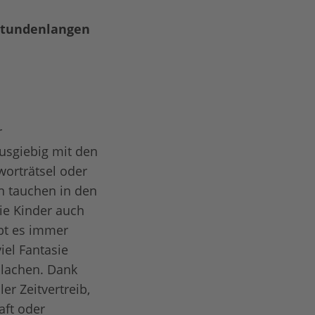
 stundenlangen
r
ausgiebig mit den
worträtsel oder
n tauchen in den
ie Kinder auch
ibt es immer
iel Fantasie
lachen. Dank
er Zeitvertreib,
aft oder