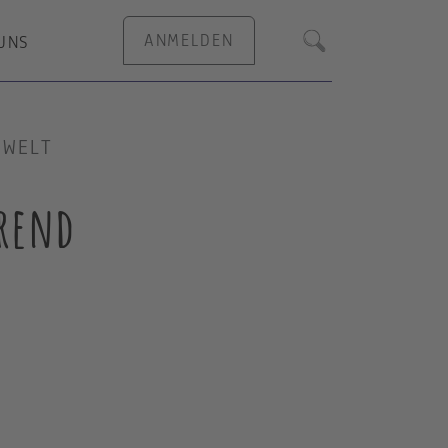
ANMELDEN
UNS
Suche
 WELT
hrend