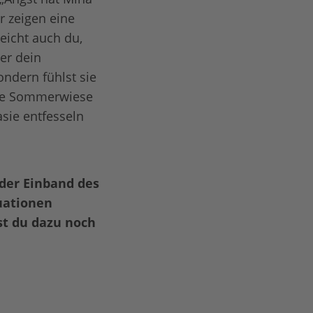
er zeigen eine
eicht auch du,
er dein
ndern fühlst sie
nte Sommerwiese
asie entfesseln
 der Einband des
uationen
st du dazu noch