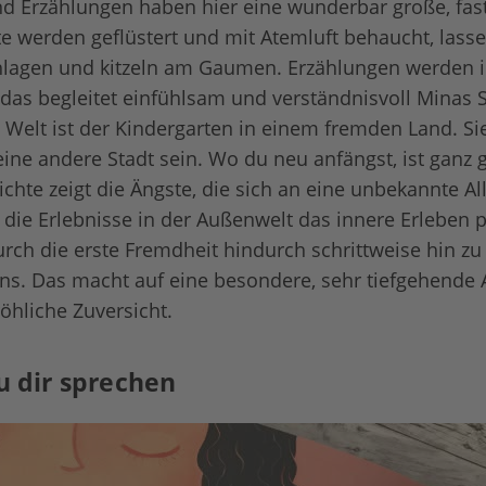
d Erzählungen haben hier eine wunderbar große, fast
 werden geflüstert und mit Atemluft behaucht, lass
lagen und kitzeln am Gaumen. Erzählungen werden i
l das begleitet einfühlsam und verständnisvoll Minas S
 Welt ist der Kindergarten in einem fremden Land. S
eine andere Stadt sein. Wo du neu anfängst, ist ganz g
chte zeigt die Ängste, die sich an eine unbekannte Al
die Erlebnisse in der Außenwelt das innere Erleben p
urch die erste Fremdheit hindurch schrittweise hin z
. Das macht auf eine besondere, sehr tiefgehende 
röhliche Zuversicht.
zu dir sprechen