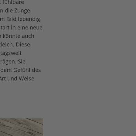
 fühlbare
en die Zunge
m Bild lebendig
tart in eine neue
ie könnte auch
leich. Diese
ltagswelt
rägen. Sie
u dem Gefühl des
Art und Weise