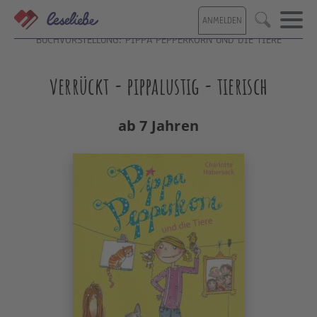
Direkt
ANMELDEN
zum
Suche
Inhalt
BUCHVORSTELLUNG: PIPPA PEPPERKORN UND DIE TIERE
verrückt - pippalustig - tierisch
ab 7 Jahren