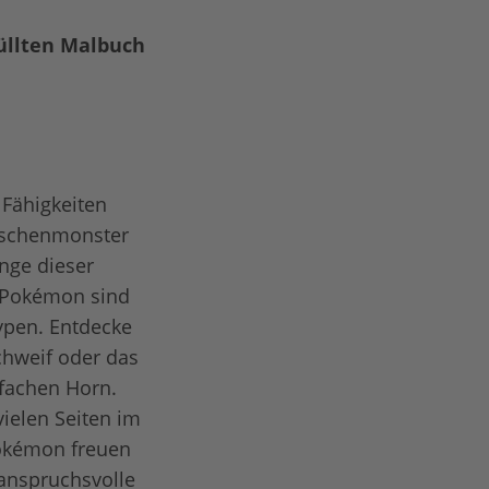
üllten Malbuch
Fähigkeiten
Taschenmonster
nge dieser
e Pokémon sind
ypen. Entdecke
hweif oder das
fachen Horn.
vielen Seiten im
Pokémon freuen
 anspruchsvolle