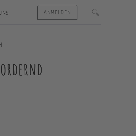
ANMELDEN
UNS
Suche
H
sfordernd