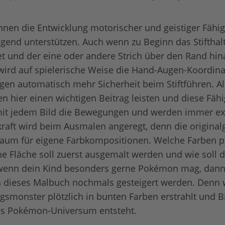
nen die Entwicklung motorischer und geistiger Fähig
gend unterstützen. Auch wenn zu Beginn das Stifthal
t und der eine oder andere Strich über den Rand hin
rd auf spielerische Weise die Hand-Augen-Koordinat
gen automatisch mehr Sicherheit beim Stiftführen. Al
 hier einen wichtigen Beitrag leisten und diese Fähi
 mit jedem Bild die Bewegungen und werden immer ex
kraft wird beim Ausmalen angeregt, denn die origina
elraum für eigene Farbkompositionen. Welche Farben 
e Fläche soll zuerst ausgemalt werden und wie soll 
enn dein Kind besonders gerne Pokémon mag, dann
 dieses Malbuch nochmals gesteigert werden. Denn w
gsmonster plötzlich in bunten Farben erstrahlt und Bil
es Pokémon-Universum entsteht.