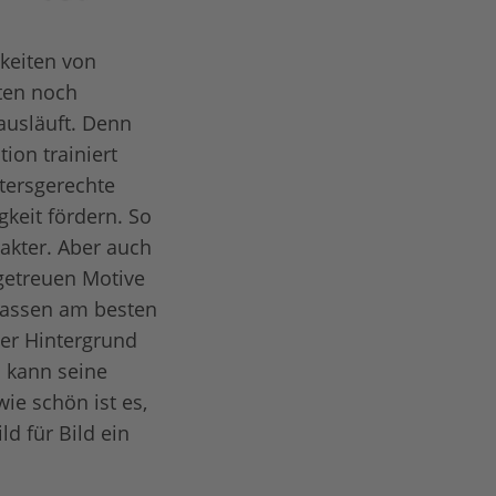
keiten von
ten noch
ausläuft. Denn
ion trainiert
tersgerechte
gkeit fördern. So
akter. Aber auch
lgetreuen Motive
passen am besten
der Hintergrund
 kann seine
ie schön ist es,
d für Bild ein