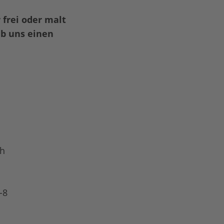
 frei oder malt
ib uns einen
h
-8