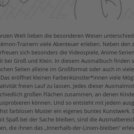
anzen Welt lieben die besonderen Wesen unterschiedl
kémon-Trainern viele Abenteuer erleben. Neben den 
freuen sich besonders die Videospiele, Anime-Serien
it bei Groß und Klein. In diesem Ausmalbuch finden s
hen Seiten alleine im Großformat oder auch in viel
as eröffnet kleinen Farbenkünstler*innen viele Mögli
tivität freien Lauf zu lassen. Jedes dieser Ausmalmoti
schiedlich großen Flächen zusammen, an denen Kinder
ausprobieren können. Und so entsteht mit jedem aus
hst farblosen Muster ein eigenes buntes Kunstwerk.
it Spaß bei der Sache bleiben, sind die Ausmalbereic
, die ihnen das „Innerhalb-der-Linien-bleiben“ erleic