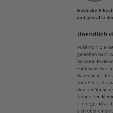
Entdecke Pikach
und gestalte d
Unendlich v
Pokémon, die kl
genießen nach wi
bekannt. In dies
Fantasiewesen i
dabei besonders 
zum Beispiel da
drachenähnliche
Neben den kleine
Hintergrund auf
sich über einen 