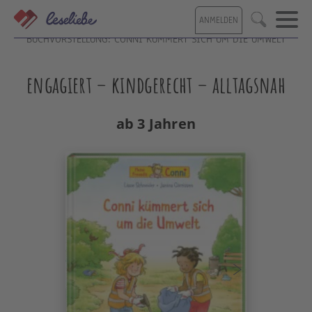
Direkt
ANMELDEN
zum
Suche
Inhalt
BUCHVORSTELLUNG: CONNI KÜMMERT SICH UM DIE UMWELT
engagiert – kindgerecht – alltagsnah
ab 3 Jahren