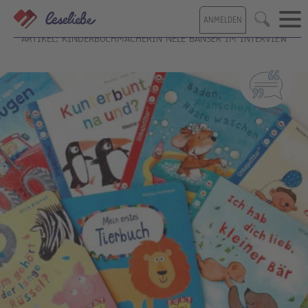
Direkt
ANMELDEN
zum
Suche
Inhalt
ARTIKEL: KINDERBUCHMACHERIN NELE BANSER IM INTERVIEW