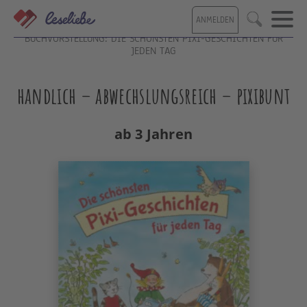
Direkt
ANMELDEN
zum
Suche
Inhalt
BUCHVORSTELLUNG: DIE SCHÖNSTEN PIXI-GESCHICHTEN FÜR
JEDEN TAG
handlich – abwechslungsreich – pixibunt
ab 3 Jahren