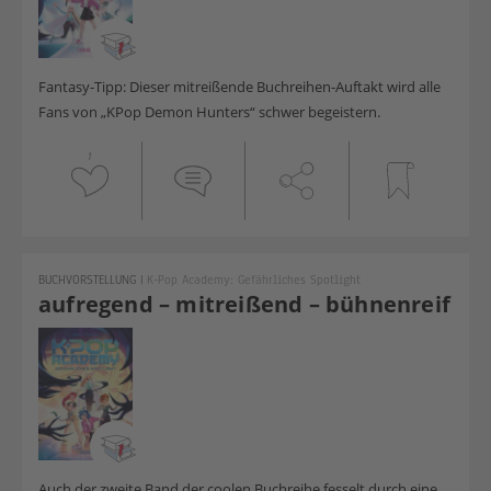
Fantasy-Tipp: Dieser mitreißende Buchreihen-Auftakt wird alle
Fans von „KPop Demon Hunters“ schwer begeistern.
1
BUCHVORSTELLUNG
|
K-Pop Academy: Gefährliches Spotlight
aufregend – mitreißend – bühnenreif
Auch der zweite Band der coolen Buchreihe fesselt durch eine