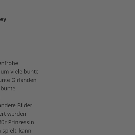
ney
enfrohe
 um viele bunte
bunte Girlanden
 bunte
m
andete Bilder
ert werden
für Prinzessin
spielt, kann