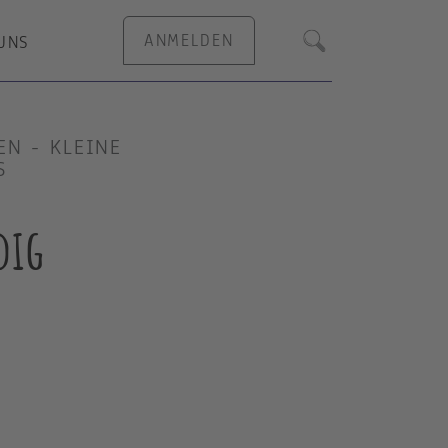
ANMELDEN
UNS
Suche
 - KLEINE K
S
udig