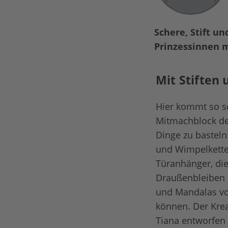
Schere, Stift u
Prinzessinnen m
Mit Stiften
Hier kommt so s
Mitmachblock der
Dinge zu basteln
und Wimpelketten
Türanhänger, di
Draußenbleiben a
und Mandalas vo
können. Der Krea
Tiana entworfen 