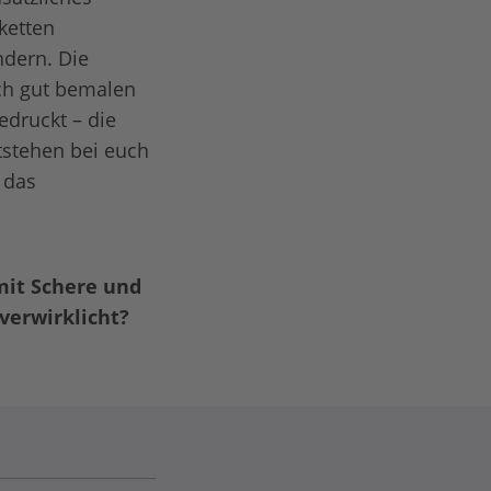
ketten
ndern. Die
ich gut bemalen
edruckt – die
tstehen bei euch
 das
mit Schere und
verwirklicht?