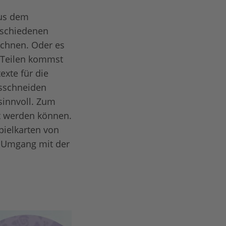
aus dem
erschiedenen
ichnen. Oder es
m Teilen kommst
exte für die
sschneiden
 sinnvoll. Zum
t werden können.
pielkarten von
m Umgang mit der