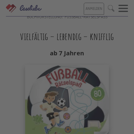
Direkt
ANMELDEN
zum
Suche
Inhalt
BUCHVORSTELLUNG: FUSSBALL-RÄTSELSPASS
vielfältig – lebendig – knifflig
ab 7 Jahren