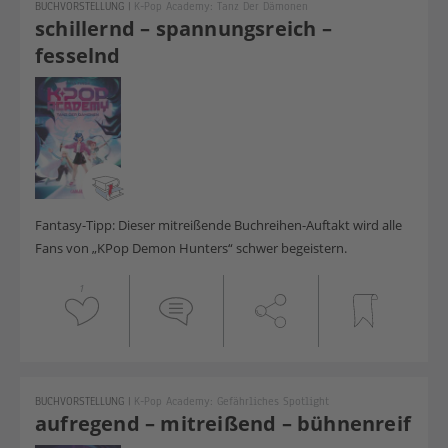
BUCHVORSTELLUNG
|
K-Pop Academy: Tanz Der Dämonen
schillernd – spannungsreich –
fesselnd
Fantasy-Tipp: Dieser mitreißende Buchreihen-Auftakt wird alle
Fans von „KPop Demon Hunters“ schwer begeistern.
1
BUCHVORSTELLUNG
|
K-Pop Academy: Gefährliches Spotlight
aufregend – mitreißend – bühnenreif