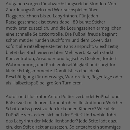
Aufgaben sorgen für abwechslungsreiche Stunden. Von
Zuordnungsrätseln und Wortsuchspielen über
Flaggenzeichnen bis zu Labyrinthen. Für jeden
Rätselgeschmack ist etwas dabei. 80 bunte Sticker
motivieren zusätzlich, und die Lösungsseiten ermöglichen
eine schnelle Selbstkontrolle. Die Fußballfreude beginnt
schon mit der runden Buchform und dem Cover, das
sofort alle rätselbegeisterten Fans anspricht. Gleichzeitig
bietet das Buch einen echten Mehrwert: Rätseln stärkt
Konzentration, Ausdauer und logisches Denken, fördert
Wahrnehmung und Problemlösefähigkeit und sorgt für
kleine Erfolgsmomente. Damit ist es eine ideale
Beschäftigung für unterwegs, Wartezeiten, Regentage oder
als Halbzeitspaß bei großen Turnieren.
Autor und Illustrator Anton Poitier verbindet Fußball und
Rätselwelt mit klaren, farbenfrohen Illustrationen: Welcher
Schattenriss passt zu den kickenden Kindern? Wie viele
Fußbälle verstecken sich auf der Seite? Und wohin führt
das Labyrinth der Medaillenbänder? Jede Seite lädt dazu
ein, den Stift direkt anzusetzen. So entsteht ein stimmiges