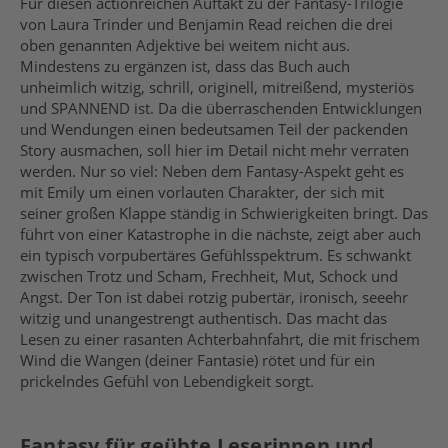
Für diesen actionreichen Auftakt zu der Fantasy-Trilogie
von Laura Trinder und Benjamin Read reichen die drei
oben genannten Adjektive bei weitem nicht aus.
Mindestens zu ergänzen ist, dass das Buch auch
unheimlich witzig, schrill, originell, mitreißend, mysteriös
und SPANNEND ist. Da die überraschenden Entwicklungen
und Wendungen einen bedeutsamen Teil der packenden
Story ausmachen, soll hier im Detail nicht mehr verraten
werden. Nur so viel: Neben dem Fantasy-Aspekt geht es
mit Emily um einen vorlauten Charakter, der sich mit
seiner großen Klappe ständig in Schwierigkeiten bringt. Das
führt von einer Katastrophe in die nächste, zeigt aber auch
ein typisch vorpubertäres Gefühlsspektrum. Es schwankt
zwischen Trotz und Scham, Frechheit, Mut, Schock und
Angst. Der Ton ist dabei rotzig pubertär, ironisch, seeehr
witzig und unangestrengt authentisch. Das macht das
Lesen zu einer rasanten Achterbahnfahrt, die mit frischem
Wind die Wangen (deiner Fantasie) rötet und für ein
prickelndes Gefühl von Lebendigkeit sorgt.
Fantasy für geübte Leserinnen und