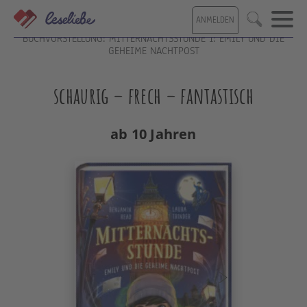
Direkt
ANMELDEN
zum
Suche
Inhalt
BUCHVORSTELLUNG: MITTERNACHTSSTUNDE 1: EMILY UND DIE
GEHEIME NACHTPOST
schaurig – frech – fantastisch
ab 10 Jahren