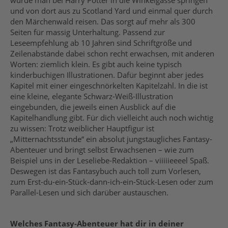
und von dort aus zu Scotland Yard und einmal quer durch
den Märchenwald reisen. Das sorgt auf mehr als 300
Seiten für massig Unterhaltung. Passend zur
Leseempfehlung ab 10 Jahren sind Schriftgröße und
Zeilenabstände dabei schon recht erwachsen, mit anderen
Worten: ziemlich klein. Es gibt auch keine typisch
kinderbuchigen Illustrationen. Dafür beginnt aber jedes
Kapitel mit einer eingeschnörkelten Kapitelzahl. In die ist
eine kleine, elegante Schwarz-Weiß-Illustration
eingebunden, die jeweils einen Ausblick auf die
Kapitelhandlung gibt. Für dich vielleicht auch noch wichtig
zu wissen: Trotz weiblicher Hauptfigur ist
„Mitternachtsstunde“ ein absolut jungstaugliches Fantasy-
Abenteuer und bringt selbst Erwachsenen – wie zum
Beispiel uns in der Leseliebe-Redaktion – viiiiieeeel Spaß.
Deswegen ist das Fantasybuch auch toll zum Vorlesen,
zum Erst-du-ein-Stück-dann-ich-ein-Stück-Lesen oder zum
Parallel-Lesen und sich darüber austauschen.
Welches Fantasy-Abenteuer hat dir in deiner