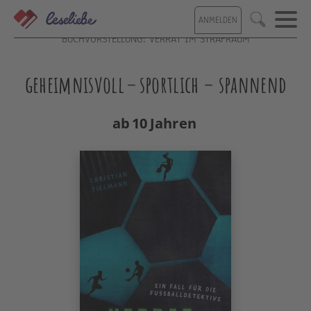
Direkt
ANMELDEN
zum
Suche
Inhalt
BUCHVORSTELLUNG: VERRAT IM STRAFRAUM
geheimnisvoll – sportlich – spannend
ab 10 Jahren