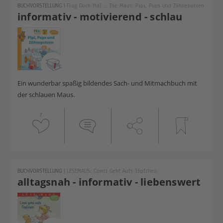
BUCHVORSTELLUNG
|
Frag Doch Mal … Die Maus: Pipi, Pups Und Zähneputzen
informativ - motivierend - schlau
Ein wunderbar spaßig bildendes Sach- und Mitmachbuch mit
der schlauen Maus.
7
BUCHVORSTELLUNG
|
LESEMAUS: Conni Geht Aufs Töpfchen
alltagsnah - informativ - liebenswert