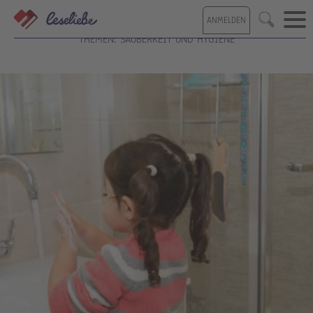
Direkt
ANMELDEN
zum
Suche
Inhalt
THEMEN: SAUBERKEIT UND HYGIENE