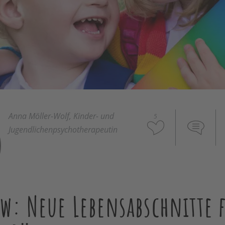
Anna Möller-Wolf, Kinder- und
5
Jugendlichenpsychotherapeutin
w: Neue Lebensabschnitte 