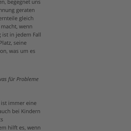
ren, begegnet uns
ennung geraten
ernteile gleich
g macht, wenn
ist in jedem Fall
latz, seine
avon, was um es
 was für Probleme
 ist immer eine
auch bei Kindern
ts
em hilft es, wenn