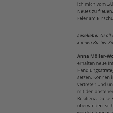
ich mich vom „A
Neues zu freuen.
Feier am Einschul
Leseliebe:
Zu all
können Bücher Ki
Anna Möller-Wo
erhalten neue I
Handlungsstrate
setzen. Können 
vertreten und u
mit den anstehen
Resilienz. Diese
überwinden, sich
werden, kann ich