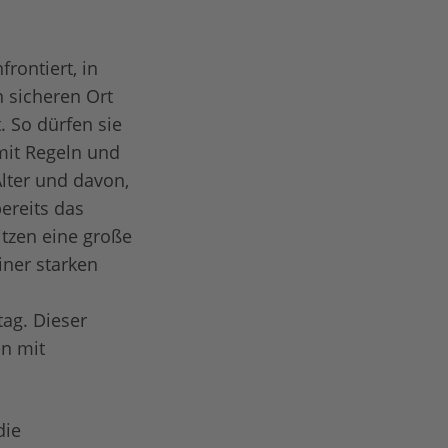
ontiert, in
n sicheren Ort
. So dürfen sie
mit Regeln und
ter und davon,
ereits das
itzen eine große
ner starken
tag. Dieser
en mit
die