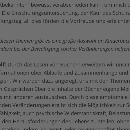
ltbekannten“ bewusst verabschieden kann, um mich 
 Die Einschulungsuntersuchung, der Kauf des Schulr
ungstag, all dies fördert die Vorfreude und erleichter
 diesen Themen gibt es eine große Auswahl an Kinderbüc
ndern bei der Bewältigung solcher Veränderungen helfen
lf:
Durch das Lesen von Büchern erweitern wir unser
nformationen über Abläufe und Zusammenhänge und
gien. Wir werden dazu angeregt, uns mit den Themen
in Gesprächen über die Inhalte der Bücher eigene M
ns mit anderen austauschen. Durch diese emotionale
den Veränderungen ergibt sich die Möglichkeit zur S
 Fähigkeit, auch psychische Widerstandskraft, Belastu
 den Herausforderungen des Lebens zu stellen, ohne
 stärken, indem ich angst- oder sorgenbehaftet Them