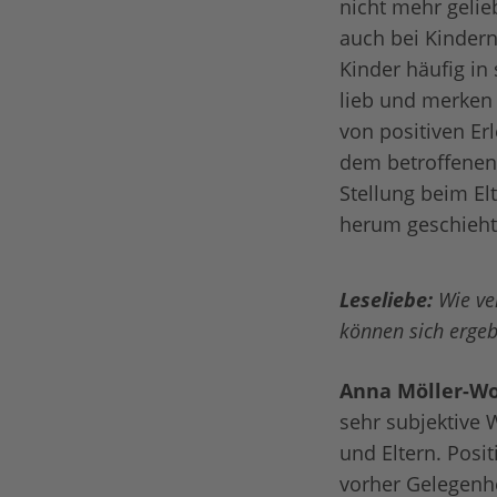
nicht mehr gelie
auch bei Kindern
Kinder häufig in 
lieb und merken
von positiven Er
dem betroffenen 
Stellung beim El
herum geschieh
Leseliebe:
Wie ve
können sich erge
Anna Möller-Wo
sehr subjektive 
und Eltern. Posit
vorher Gelegenhe