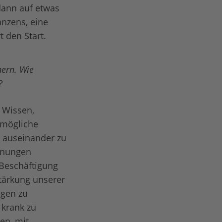
dann auf etwas
anzens, eine
t den Start.
hern. Wie
?
 Wissen,
 mögliche
 auseinander zu
einungen
 Beschäftigung
tärkung unserer
ngen zu
 krank zu
en, mit