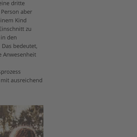
ine dritte
e Person aber
meinem Kind
Einschnitt zu
 in den
. Das bedeutet,
re Anwesenheit
sprozess
 mit ausreichend