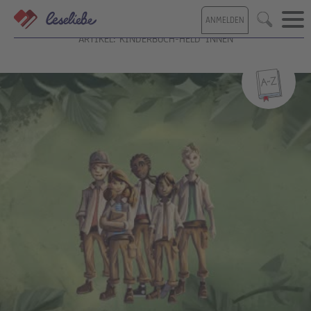
Direkt
ANMELDEN
zum
Suche
Inhalt
ARTIKEL: KINDERBUCH-HELD*INNEN