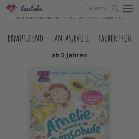
Direkt
ANMELDEN
zum
Suche
Inhalt
BUCHVORSTELLUNG: AMELIE KOMMT IN DIE FEENSCHULE
ermutigend – fantasievoll – farbenfroh
ab 5 Jahren