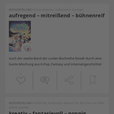
BUCHVORSTELLUNG
|
K-Pop Academy: Gefährliches Spotlight
aufregend – mitreißend – bühnenreif
Auch der zweite Band der coolen Buchreihe fesselt durch eine
bunte Mischung aus K-Pop, Fantasy und Internatsgeschichte!
1
BUCHVORSTELLUNG
|
K-POP Das Inoffizielle Malbuch Für Alle Fans Von KPOP
DEMON HUNTERS
kreativ – fantasievoll – poppig