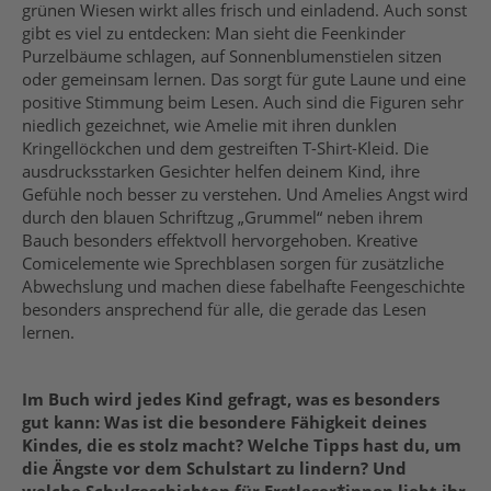
grünen Wiesen wirkt alles frisch und einladend. Auch sonst
gibt es viel zu entdecken: Man sieht die Feenkinder
Purzelbäume schlagen, auf Sonnenblumenstielen sitzen
oder gemeinsam lernen. Das sorgt für gute Laune und eine
positive Stimmung beim Lesen. Auch sind die Figuren sehr
niedlich gezeichnet, wie Amelie mit ihren dunklen
Kringellöckchen und dem gestreiften T-Shirt-Kleid. Die
ausdrucksstarken Gesichter helfen deinem Kind, ihre
Gefühle noch besser zu verstehen. Und Amelies Angst wird
durch den blauen Schriftzug „Grummel“ neben ihrem
Bauch besonders effektvoll hervorgehoben. Kreative
Comicelemente wie Sprechblasen sorgen für zusätzliche
Abwechslung und machen diese fabelhafte Feengeschichte
besonders ansprechend für alle, die gerade das Lesen
lernen.
Im Buch wird jedes Kind gefragt, was es besonders
gut kann: Was ist die besondere Fähigkeit deines
Kindes, die es stolz macht? Welche Tipps hast du, um
die Ängste vor dem Schulstart zu lindern? Und
welche Schulgeschichten für Erstleser*innen liebt ihr