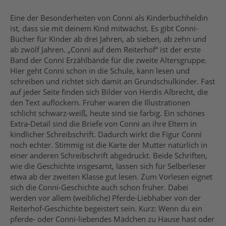
Eine der Besonderheiten von Conni als Kinderbuchheldin
ist, dass sie mit deinem Kind mitwächst. Es gibt Conni-
Bücher für Kinder ab drei Jahren, ab sieben, ab zehn und
ab zwölf Jahren. „Conni auf dem Reiterhof“ ist der erste
Band der Conni Erzählbände für die zweite Altersgruppe.
Hier geht Conni schon in die Schule, kann lesen und
schreiben und richtet sich damit an Grundschulkinder. Fast
auf jeder Seite finden sich Bilder von Herdis Albrecht, die
den Text auflockern. Früher waren die Illustrationen
schlicht schwarz-weiß, heute sind sie farbig. Ein schönes
Extra-Detail sind die Briefe von Conni an ihre Eltern in
kindlicher Schreibschrift. Dadurch wirkt die Figur Conni
noch echter. Stimmig ist die Karte der Mutter natürlich in
einer anderen Schreibschrift abgedruckt. Beide Schriften,
wie die Geschichte insgesamt, lassen sich für Selberleser
etwa ab der zweiten Klasse gut lesen. Zum Vorlesen eignet
sich die Conni-Geschichte auch schon früher. Dabei
werden vor allem (weibliche) Pferde-Liebhaber von der
Reiterhof-Geschichte begeistert sein. Kurz: Wenn du ein
pferde- oder Conni-liebendes Mädchen zu Hause hast oder