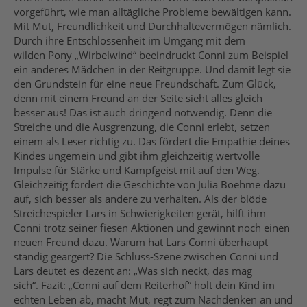
vorgeführt, wie man alltägliche Probleme bewältigen kann.
Mit Mut, Freundlichkeit und Durchhaltevermögen nämlich.
Durch ihre Entschlossenheit im Umgang mit dem
wilden Pony „Wirbelwind“ beeindruckt Conni zum Beispiel
ein anderes Mädchen in der Reitgruppe. Und damit legt sie
den Grundstein für eine neue Freundschaft. Zum Glück,
denn mit einem Freund an der Seite sieht alles gleich
besser aus! Das ist auch dringend notwendig. Denn die
Streiche und die Ausgrenzung, die Conni erlebt, setzen
einem als Leser richtig zu. Das fördert die Empathie deines
Kindes ungemein und gibt ihm gleichzeitig wertvolle
Impulse für Stärke und Kampfgeist mit auf den Weg.
Gleichzeitig fordert die Geschichte von Julia Boehme dazu
auf, sich besser als andere zu verhalten. Als der blöde
Streichespieler Lars in Schwierigkeiten gerät, hilft ihm
Conni trotz seiner fiesen Aktionen und gewinnt noch einen
neuen Freund dazu. Warum hat Lars Conni überhaupt
ständig geärgert? Die Schluss-Szene zwischen Conni und
Lars deutet es dezent an: „Was sich neckt, das mag
sich“. Fazit: „Conni auf dem Reiterhof“ holt dein Kind im
echten Leben ab, macht Mut, regt zum Nachdenken an und