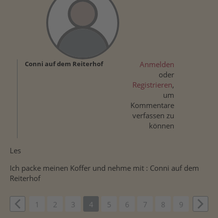
Conni auf dem Reiterhof
Anmelden
oder
Registrieren
,
um
Kommentare
verfassen zu
können
Les
Ich packe meinen Koffer und nehme mit : Conni auf dem
Reiterhof
vious
1
2
3
4
5
6
7
8
9
Weit