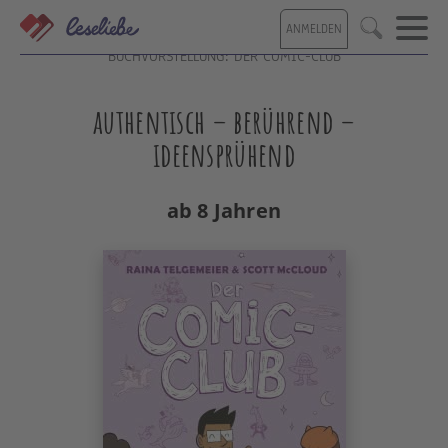
Direkt
ANMELDEN
zum
Suche
Inhalt
BUCHVORSTELLUNG: DER COMIC-CLUB
authentisch – berührend –
ideensprühend
ab 8 Jahren