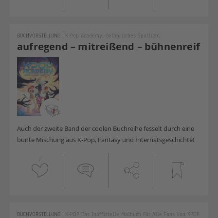
BUCHVORSTELLUNG
|
K-Pop Academy: Gefährliches Spotlight
aufregend – mitreißend – bühnenreif
Auch der zweite Band der coolen Buchreihe fesselt durch eine
bunte Mischung aus K-Pop, Fantasy und Internatsgeschichte!
1
BUCHVORSTELLUNG
|
K-POP Das Inoffizielle Malbuch Für Alle Fans Von KPOP