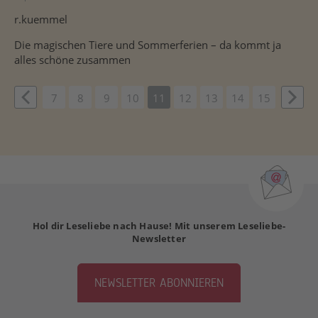
r.kuemmel
Die magischen Tiere und Sommerferien – da kommt ja
alles schöne zusammen
vious
7
8
9
10
11
12
13
14
15
Weit
Hol dir Leseliebe nach Hause! Mit unserem Leseliebe-
Newsletter
NEWSLETTER ABONNIEREN