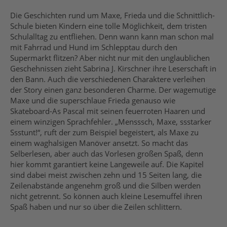
Die Geschichten rund um Maxe, Frieda und die Schnittlich-
Schule bieten Kindern eine tolle Möglichkeit, dem tristen
Schulalltag zu entfliehen. Denn wann kann man schon mal
mit Fahrrad und Hund im Schlepptau durch den
Supermarkt flitzen? Aber nicht nur mit den unglaublichen
Geschehnissen zieht Sabrina J. Kirschner ihre Leserschaft in
den Bann. Auch die verschiedenen Charaktere verleihen
der Story einen ganz besonderen Charme. Der wagemutige
Maxe und die superschlaue Frieda genauso wie
Skateboard-As Pascal mit seinen feuerroten Haaren und
einem winzigen Sprachfehler. „Mensssch, Maxe, ssstarker
Ssstunt!“, ruft der zum Beispiel begeistert, als Maxe zu
einem waghalsigen Manöver ansetzt. So macht das
Selberlesen, aber auch das Vorlesen großen Spaß, denn
hier kommt garantiert keine Langeweile auf. Die Kapitel
sind dabei meist zwischen zehn und 15 Seiten lang, die
Zeilenabstände angenehm groß und die Silben werden
nicht getrennt. So können auch kleine Lesemuffel ihren
Spaß haben und nur so über die Zeilen schlittern.