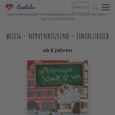
Direkt
ANMELDEN
zum
Suche
Inhalt
BUCHVORSTELLUNG: DIE UNLANGWEILIGSTE SCHULE DER WELT:
DAS KLASSENTREFFEN
witzig – nervenkitzelnd – einfallsreich
ab 8 Jahren