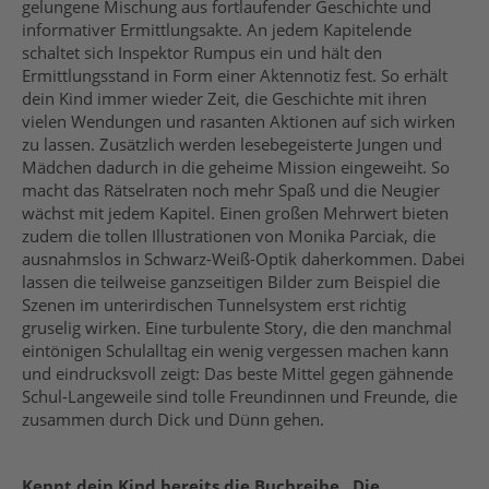
gelungene Mischung aus fortlaufender Geschichte und
informativer Ermittlungsakte. An jedem Kapitelende
schaltet sich Inspektor Rumpus ein und hält den
Ermittlungsstand in Form einer Aktennotiz fest. So erhält
dein Kind immer wieder Zeit, die Geschichte mit ihren
vielen Wendungen und rasanten Aktionen auf sich wirken
zu lassen. Zusätzlich werden lesebegeisterte Jungen und
Mädchen dadurch in die geheime Mission eingeweiht. So
macht das Rätselraten noch mehr Spaß und die Neugier
wächst mit jedem Kapitel. Einen großen Mehrwert bieten
zudem die tollen Illustrationen von Monika Parciak, die
ausnahmslos in Schwarz-Weiß-Optik daherkommen. Dabei
lassen die teilweise ganzseitigen Bilder zum Beispiel die
Szenen im unterirdischen Tunnelsystem erst richtig
gruselig wirken. Eine turbulente Story, die den manchmal
eintönigen Schulalltag ein wenig vergessen machen kann
und eindrucksvoll zeigt: Das beste Mittel gegen gähnende
Schul-Langeweile sind tolle Freundinnen und Freunde, die
zusammen durch Dick und Dünn gehen.
Kennt dein Kind bereits die Buchreihe „Die