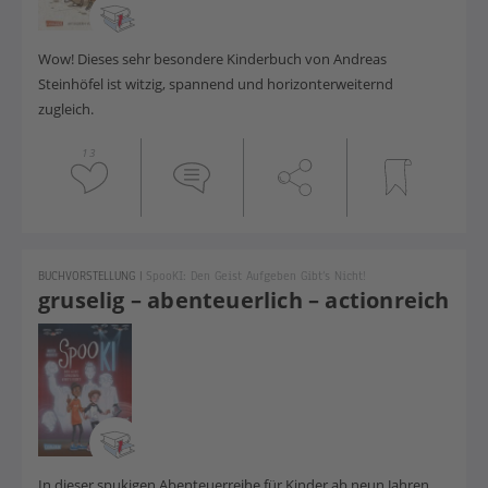
Wow! Dieses sehr besondere Kinderbuch von Andreas
Steinhöfel ist witzig, spannend und horizonterweiternd
zugleich.
13
BUCHVORSTELLUNG
|
SpooKI: Den Geist Aufgeben Gibt‘s Nicht!
gruselig – abenteuerlich – actionreich
In dieser spukigen Abenteuerreihe für Kinder ab neun Jahren