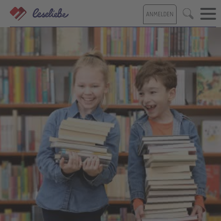
Direkt
ANMELDEN
zum
Suche
Inhalt