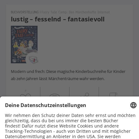
BUCHVORSTELLUNG
|
Fairy Tale Camp: Das Märchenhafte Internat
lustig – fesselnd – fantasievoll
Modern und frech: Diese magische Kinderbuchreihe für Kinder
ab zehn Jahren lässt Märchenträume wahr werden.
7
BUCHVORSTELLUNG
|
Conni Auf Dem Reiterhof
alltagsnah - positiv - ermutigend