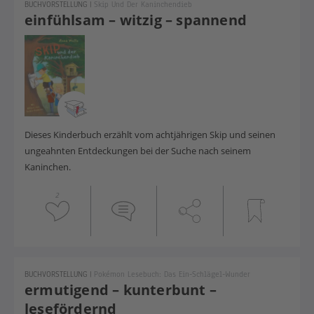
BUCHVORSTELLUNG
|
Skip Und Der Kaninchendieb
einfühlsam – witzig – spannend
Dieses Kinderbuch erzählt vom achtjährigen Skip und seinen
ungeahnten Entdeckungen bei der Suche nach seinem
Kaninchen.
2
BUCHVORSTELLUNG
|
Pokémon Lesebuch: Das Ein-Schlägel-Wunder
ermutigend – kunterbunt –
lesefördernd