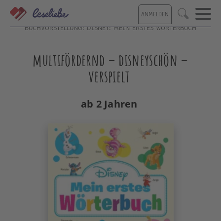
Direkt
ANMELDEN
zum
Suche
Inhalt
BUCHVORSTELLUNG: DISNEY: MEIN ERSTES WÖRTERBUCH
multifördernd – disneyschön –
verspielt
ab 2 Jahren