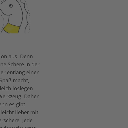
tion aus. Denn
ine Schere in der
er entlang einer
 Spaß macht,
leich loslegen
 Werkzeug. Daher
enn es gibt
eicht lieber mit
erschere. Jede