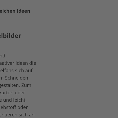
reichen Ideen
lbilder
und
ativer Ideen die
lfans sich auf
eim Schneiden
gestalten. Zum
karton oder
e und leicht
lebstoff oder
entieren sich an