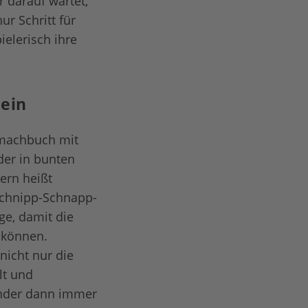
 darauf wartet,
ur Schritt für
elerisch ihre
 ein
itmachbuch mit
 der in bunten
ern heißt
„Schnipp-Schnapp-
ge, damit die
 können.
icht nur die
lt und
inder dann immer