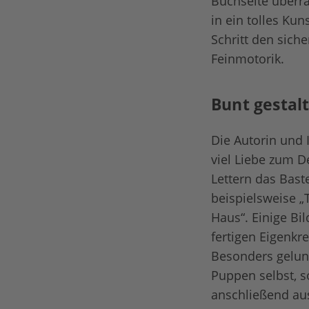
Buchseite überra
in ein tolles Kun
Schritt den sich
Feinmotorik.
Bunt gestal
Die Autorin und 
viel Liebe zum De
Lettern das Bast
beispielsweise „
Haus“. Einige Bi
fertigen Eigenkr
Besonders gelun
Puppen selbst, 
anschließend au