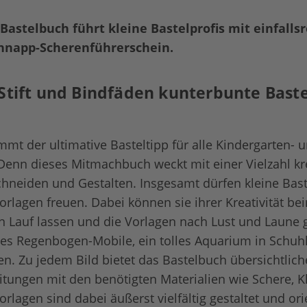
 Bastelbuch führt kleine Bastelprofis mit einfalls
hnapp-Scherenführerschein.
 Stift und Bindfäden kunterbunte Baste
mmt der ultimative Basteltipp für alle Kindergarten- 
Denn dieses Mitmachbuch weckt mit einer Vielzahl kre
neiden und Gestalten. Insgesamt dürfen kleine Baste
orlagen freuen. Dabei können sie ihrer Kreativität b
n Lauf lassen und die Vorlagen nach Lust und Laune 
tes Regenbogen-Mobile, ein tolles Aquarium in Schuh
en. Zu jedem Bild bietet das Bastelbuch übersichtlich
tungen mit den benötigten Materialien wie Schere, K
rlagen sind dabei äußerst vielfältig gestaltet und ori