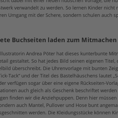
scht dabei mit einer neuen hübschen Vorlage, die nur
stwerk verwandelt zu werden. So lernen Kinder nicht n
eren Umgang mit der Schere, sondern schulen auch spi
tete Buchseiten laden zum Mitmachen
Illustratorin Andrea Pöter hat dieses kunterbunte M
tail gestaltet. So hat jedes Bild seinen eigenen Titel,
elbild überschreibt. Die Uhrenvorlage mit bunten Zeig
Tick-Tack“ und der Titel des Bastelhäuschens lautet 
lder verfügen sogar über eine eigene Rückseiten-Vorla
eationen auch gleich als Geschenk beschriftet werden
gen finden wir die Anziehpuppen. Denn hier müssen n
sondern auch Mantel, Pullover und Hose bunt angema
sgeschnitten werden. Die Kleidungsstücke können K