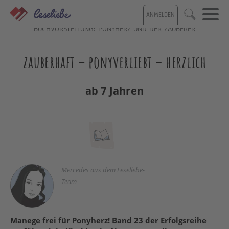
Direkt
ANMELDEN
zum
Suche
Inhalt
BUCHVORSTELLUNG: PONYHERZ UND DER ZAUBERER
zauberhaft – ponyverliebt – herzlich
ab 7 Jahren
Mercedes aus dem Leseliebe-
Team
Manege frei für Ponyherz! Band 23 der Erfolgsreihe