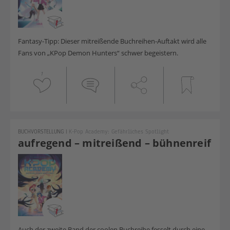
Fantasy-Tipp: Dieser mitreißende Buchreihen-Auftakt wird alle
Fans von „KPop Demon Hunters“ schwer begeistern.
1
BUCHVORSTELLUNG
|
K-Pop Academy: Gefährliches Spotlight
aufregend – mitreißend – bühnenreif
Auch der zweite Band der coolen Buchreihe fesselt durch eine