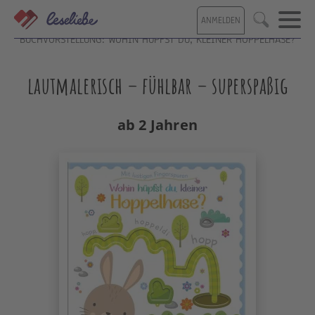
Direkt
ANMELDEN
zum
Suche
Inhalt
BUCHVORSTELLUNG: WOHIN HÜPFST DU, KLEINER HOPPELHASE?
lautmalerisch – fühlbar – superspaßig
ab 2 Jahren