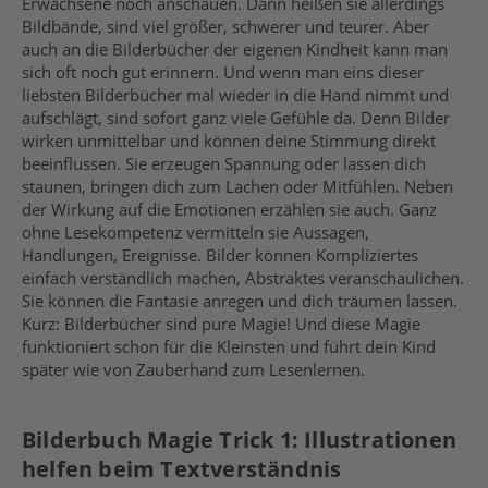
Erwachsene noch
anschauen
. Dann heißen sie allerdings
Bildbände, sind viel größer, schwerer und teurer. Aber
auch an die Bilderbücher der eigenen Kindheit kann man
sich oft noch gut erinnern. Und wenn man eins dieser
liebsten Bilderbücher mal wieder in die Hand nimmt und
aufschlägt, sind sofort ganz viele Gefühle da. Denn Bilder
wirken unmittelbar und können deine Stimmung direkt
beeinflussen. Sie erzeugen Spannung oder lassen dich
staunen, bringen dich zum Lachen oder Mitfühlen. Neben
der Wirkung auf die Emotionen erzählen sie auch. Ganz
ohne Lesekompetenz vermitteln sie Aussagen,
Handlungen, Ereignisse. Bilder können Kompliziertes
einfach verständlich machen, Abstraktes veranschaulichen.
Sie können die Fantasie anregen und
dich träumen lassen.
Kurz:
Bilderbücher sind
pure
Magie!
Und d
iese Magie
funktioniert schon für die Kleinsten u
nd führt dein Kind
später
wie von Zauberhand zum Lesenlernen.
Bilderbuch Magie Trick 1: Illustrationen
helfen beim Textverständnis