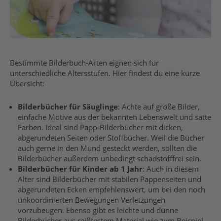
Bestimmte Bilderbuch-Arten eignen sich für
unterschiedliche Altersstufen. Hier findest du eine kurze
Übersicht:
Bilderbücher für Säuglinge
: Achte auf große Bilder,
einfache Motive
aus
der bekannten Lebenswelt und satte
Farben. Ideal sind Papp-Bilderbücher mit dicken,
abgerundeten Seiten oder Stoffbücher.
Weil die Bücher
auch gerne in den Mund gesteckt werden,
sollten die
Bilderbücher außerdem unbedingt
s
chadstofffrei
sein
.
Bilderbücher für Kinder ab 1 Jahr
:
Auch in diesem
Alter sind Bilderbücher mit stabilen Pappenseiten und
abgerundeten Ecken empfehlenswert
, um bei den noch
unkoordinierten Bewegungen Verletzungen
vorzubeugen
.
Ebenso gibt es leichte und dünne
Bilderbücher aus reißfestem Material wie zum Beispiel