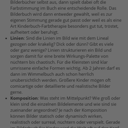
Bilderbücher
selbst aus, dann spielt dabei oft die
Farbstimmung
im Buch eine entscheidende Rolle. Das
Bilderbuch wird dann
entweder
gewählt, weil es
zur
eigenen Stimmung
gerade gut
passt oder
weil es
als eine
Art
Kinderbuch-
Farbtherapie
besonders
gut tut
, tröste
t,
aufheitert oder beruhigt.
Linien
:
Sind die Linien im Bild wie mit dem Lineal
gezogen oder krakelig? Dick oder dünn? Gibt es viele
oder ganz wenige? Linien strukturieren ein Bild und
sorgen damit für eine breite Wirkungs-Palette von
nüchtern bis chaotisch. Für die Kleinsten sind klar
umrissene einfache Formen wichtig. Ab 2 Jahren darf es
dann im Wimmelbuch auch schon herrlich
unübersichtlich werden.
Größere Kinder mögen oft
comicartige oder detaillierte
und
realistische Bilder
gerne.
Komposition
:
Was steht im Mittelpunkt? Wie groß oder
klein sind die einzelnen Bildelemente und wie sind sie
zueinander angeordnet?
Je nach der Komposition
können Bilder statisch oder dynamisch wirken
,
realistisch oder surreal, nüchtern oder verspielt. Gerade
im Bilderbuch für Kinder wird die Welt oft auf den Kopf