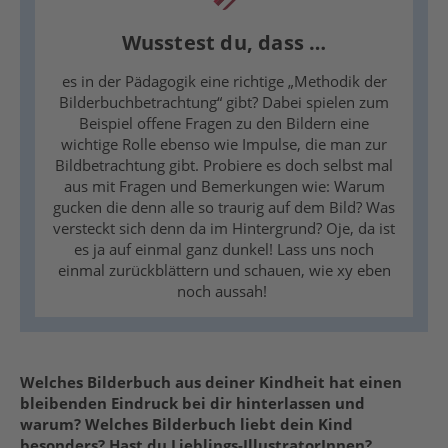
Wusstest du, dass …
es in der Pädagogik eine richtige
„
Methodik der
Bilderbuchbetrachtung“ gibt?
Dabei spielen zum
Beispiel
offene
Fragen
zu den Bildern eine
wichtige Rolle ebenso wie Impulse, die man zur
Bildbetrachtung gibt. Probiere es doch selbst mal
aus
mit Fragen und Bemerkungen wie
: Warum
gucken die denn alle so traurig auf dem Bild? Was
versteckt sich denn da im Hintergrund? Oje, da ist
es ja auf einmal ganz dunkel! Lass uns noch
einmal zurückblättern und schauen, wie
xy
eben
noch aussah!
Welches Bilderbuch aus deiner Kindheit hat einen
bleibenden Eindruck bei dir hinterlassen und
warum? Welches Bilderbuch liebt dein Kind
besonders?
Hast du Lieblings-IllustratorInnen?