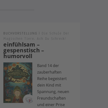
BUCHVORSTELLUNG
|
Die Schule Der
Magischen Tiere. Ach Du Schreck!
einfühlsam –
gespenstisch –
humorvoll
Band 14 der
zauberhaften
Reihe begeistert
dein Kind mit
Spannung, neuen
Freundschaften
und einer Prise