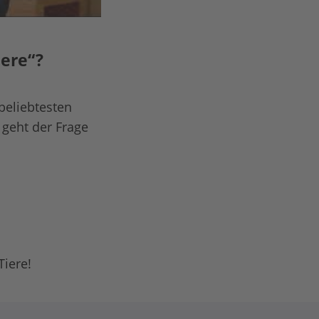
iere“?
beliebtesten
 geht der Frage
Tiere!