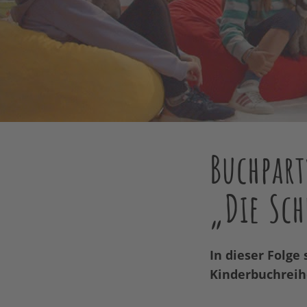
Buchpart
„Die Sch
In dieser Folge
Kinderbuchreih