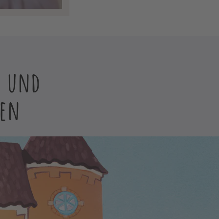
e und
ten