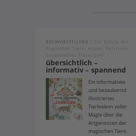
BUCHVORSTELLUNG
|
Die Schule Der
Magischen Tiere: Mister Morrisons
Gesammeltes Tierwissen
übersichtlich –
informativ – spannend
Ein informatives
und bezaubernd
illustriertes
Tierlexikon voller
Magie über die
Artgenossen der
magischen Tiere.