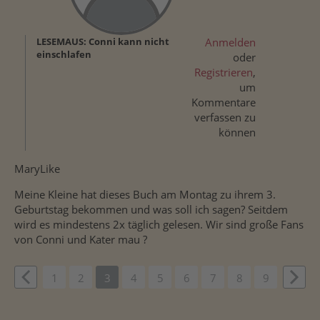
LESEMAUS: Conni kann nicht
Anmelden
einschlafen
oder
Registrieren
,
um
Kommentare
verfassen zu
können
MaryLike
Meine Kleine hat dieses Buch am Montag zu ihrem 3.
Geburtstag bekommen und was soll ich sagen? Seitdem
wird es mindestens 2x täglich gelesen. Wir sind große Fans
von Conni und Kater mau ?
vious
1
2
3
4
5
6
7
8
9
Weit