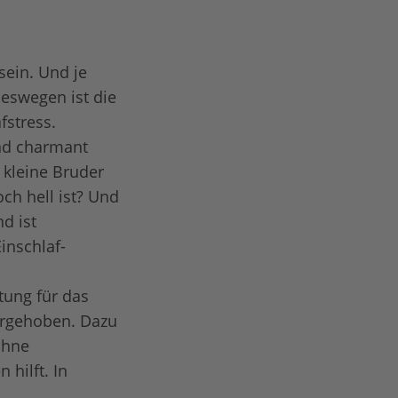
ein. Und je
eswegen ist die
fstress.
und charmant
 kleine Bruder
ch hell ist? Und
d ist
inschlaf-
tung für das
orgehoben. Dazu
ohne
hilft. In
!