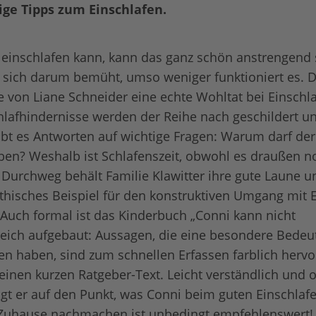
tige Tipps zum Einschlafen.
einschlafen kann, kann das ganz schön anstrengend s
 sich darum bemüht, umso weniger funktioniert es. D
 von Liane Schneider eine echte Wohltat bei Einschla
hlafhindernisse werden der Reihe nach geschildert 
ibt es Antworten auf wichtige Fragen: Warum darf der
ben? Weshalb ist Schlafenszeit, obwohl es draußen no
 Durchweg behält Familie Klawitter ihre gute Laune un
hisches Beispiel für den konstruktiven Umgang mit E
 Auch formal ist das Kinderbuch „Conni kann nicht
freich aufgebaut: Aussagen, die eine besondere Bedeu
en haben, sind zum schnellen Erfassen farblich herv
einen kurzen Ratgeber-Text. Leicht verständlich und 
t er auf den Punkt, was Conni beim guten Einschlafen 
t: Zuhause nachmachen ist unbedingt empfehlenswert