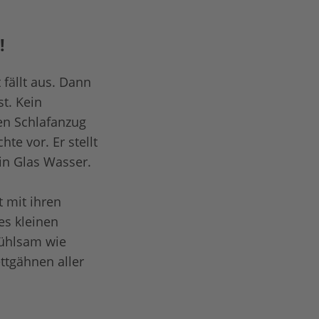
!
 fällt aus. Dann
t. Kein
ren Schlafanzug
te vor. Er stellt
in Glas Wasser.
t mit ihren
es kleinen
fühlsam wie
ttgähnen aller