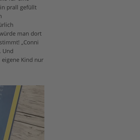
 prall gefüllt
n
ürlich
 würde man dort
estimmt! „Conni
. Und
s eigene Kind nur