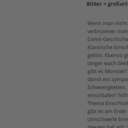
Bilder + großar
Wenn man nicht 
verbissener man
Conni-Geschichte
Klassische Einsc
gelöst. Ebenso g
länger wach blei
gibt es Monster?
damit ein sympat
Schwierigkeiten.
einschlafen“ hil
Thema Einschlaf
gibt es am Ende 
Umschweife bring
diesem Fall gil