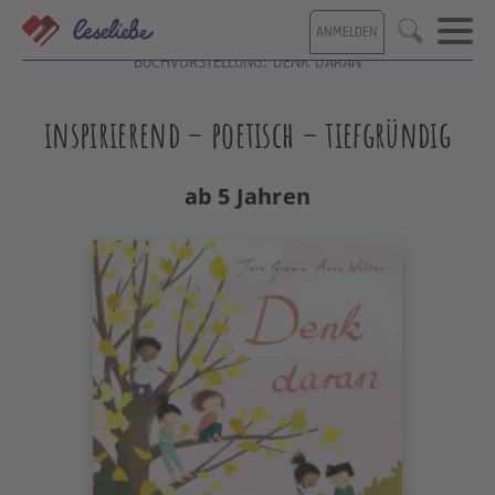
Direkt
ANMELDEN
zum
Suche
Inhalt
BUCHVORSTELLUNG: DENK DARAN
inspirierend – poetisch – tiefgründig
ab 5 Jahren